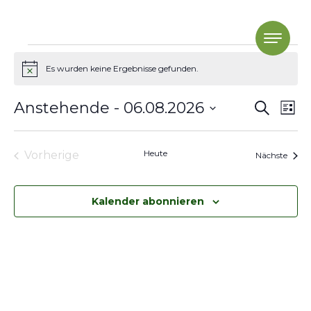
Skip to content
Veranstaltungen
Es wurden keine Ergebnisse gefunden.
Hinweis
Verans
Ver
Anstehende
 - 
06.08.2026
Suche
Liste
Ans
Suche
Datum
wählen.
Nav
und
Heute
Vorherige
Veran
Nächste
Ansicht
Veranstaltungen
Navigat
Kalender abonnieren