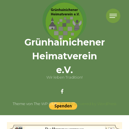
Skip to content
Grünhainichener
Heimatverein
e.V.
Wir leben Tradition!
Theme von The WP Club .
Proudly powered by WordPress