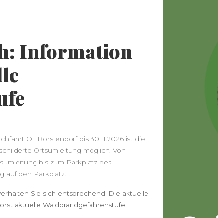
Anstehende Veranstaltungen
h: Information
09:30
-
11:30
SEP.
20
Kräuterwanderung
lle
10:00
-
17:30
OKT.
17
ufe
Kutschfahrt ins
Waldlabyrinth mit
Mittagessen
Kalender anzeigen
fahrt OT Borstendorf bis 30.11.2026 ist die
eschilderte Ortsumleitung möglich. Von
Suchen
sumleitung bis zum Parkplatz des
g auf den Parkplatz.
erhalten Sie sich entsprechend. Die aktuelle
orst aktuelle Waldbrandgefahrenstufe