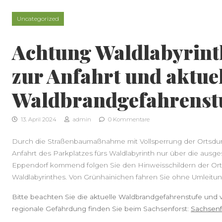
Skip to content
Uncategorized
Achtung Waldlabyrint
zur Anfahrt und aktue
Waldbrandgefahrenst
13. April 2024
admin
0 Kommentare
Durch die Straßenbaumaßnahme mit Vollsperrung der Ortsdurch
Anfahrt des Parkplatzes fürs Waldlabyrinth nur über die ausg
Eppendorf kommend folgen Sie den Hinweisschildern der Ort
Waldlabyrinthes. Von Grünhainichen fahren Sie ohne Umleitun
Bitte beachten Sie die aktuelle Waldbrandgefahrenstufe und v
regionale Gefährdung finden Sie beim Sachsenforst:
Sachsenf