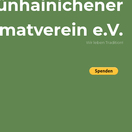
ünhainichener
matverein e.V.
Wir leben Tradition!