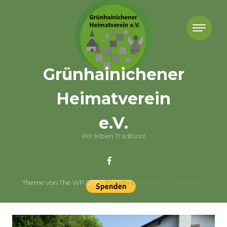
Skip to content
Grünhainichener
Heimatverein
e.V.
Wir leben Tradition!
Theme von The WP Club .
Proudly powered by WordPress