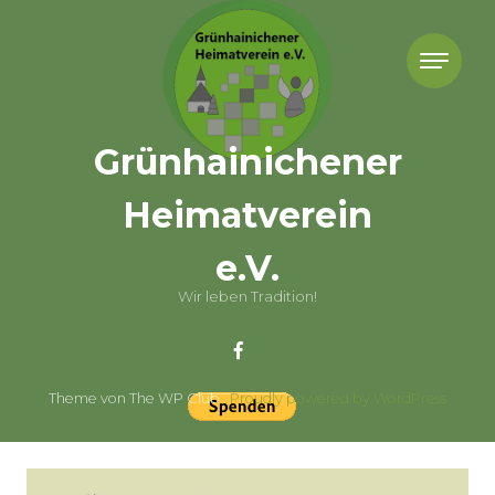
Skip to content
Grünhainichener
Heimatverein
e.V.
Wir leben Tradition!
Theme von The WP Club .
Proudly powered by WordPress