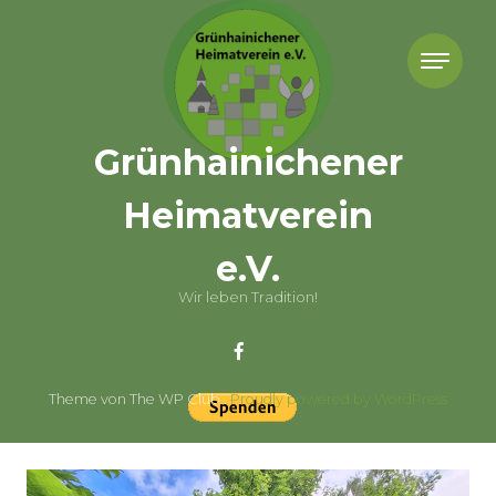
Skip to content
Grünhainichener
Heimatverein
e.V.
Wir leben Tradition!
Theme von The WP Club .
Proudly powered by WordPress