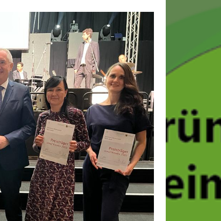
Anstehende Veranstaltungen
09:30
-
11:30
SEP.
20
Kräuterwanderung
10:00
-
17:30
OKT.
17
Kutschfahrt ins
Waldlabyrinth mit
Mittagessen
Kalender anzeigen
Suchen