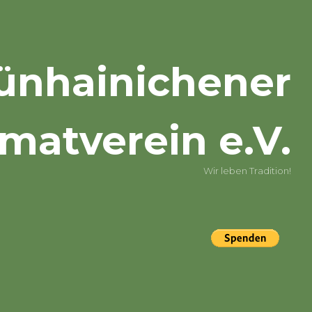
ünhainichener
matverein e.V.
Wir leben Tradition!