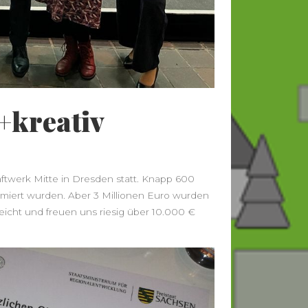
+kreativ
aftwerk Mitte in Dresden statt. Knapp 600
ämiert wurden. Aber 3 Millionen Euro wurden
ereicht und freuen uns riesig über 10.000 €