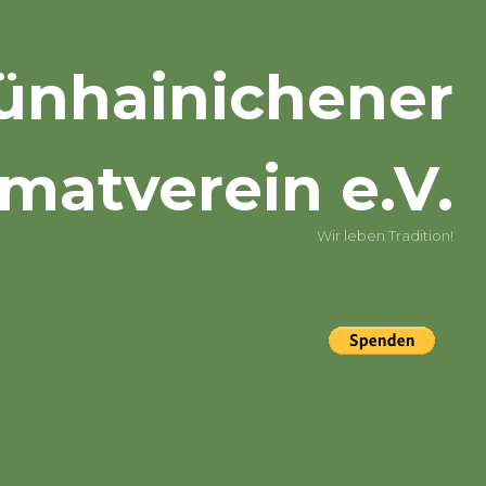
ünhainichener
matverein e.V.
Wir leben Tradition!