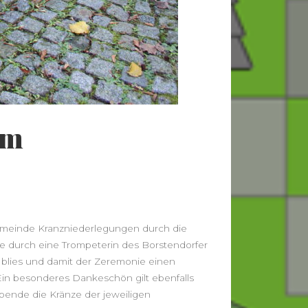
um
 Gemeinde Kranzniederlegungen durch die
ie durch eine Trompeterin des Borstendorfer
blies und damit der Zeremonie einen
in besonderes Dankeschön gilt ebenfalls
pende die Kränze der jeweiligen