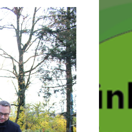
Anstehende Veranstaltungen
09:30
-
11:30
SEP.
20
Kräuterwanderung
10:00
-
17:30
OKT.
17
Kutschfahrt ins
Waldlabyrinth mit
Mittagessen
Kalender anzeigen
Suchen