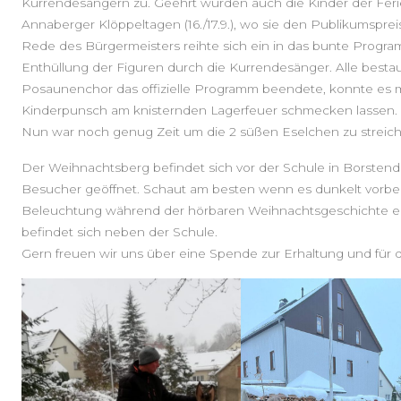
Kurrendesängern zu. Geehrt wurden auch die Kinder der Ferie
Annaberger Klöppeltagen (16./17.9.), wo sie den Publikumspreis
Rede des Bürgermeisters reihte sich ein in das bunte Prog
Enthüllung der Figuren durch die Kurrendesänger. Alle best
Posaunenchor das offizielle Programm beendete, konnte es m
Kinderpunsch am knisternden Lagerfeuer schmecken lassen.
Nun war noch genug Zeit um die 2 süßen Eselchen zu streich
Der Weihnachtsberg befindet sich vor der Schule in Borstendor
Besucher geöffnet. Schaut am besten wenn es dunkelt vorbei
Beleuchtung während der hörbaren Weihnachtsgeschichte er
befindet sich neben der Schule.
Gern freuen wir uns über eine Spende zur Erhaltung und für 