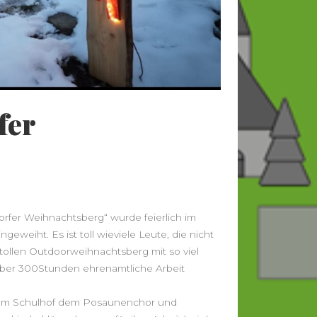
fer
rfer Weihnachtsberg“ wurde feierlich im
weiht. Es ist toll wieviele Leute, die nicht
e tollen Outdoorweihnachtsberg mit so viel
n über 300Stunden ehrenamtliche Arbeit
tem Schulhof dem Posaunenchor und