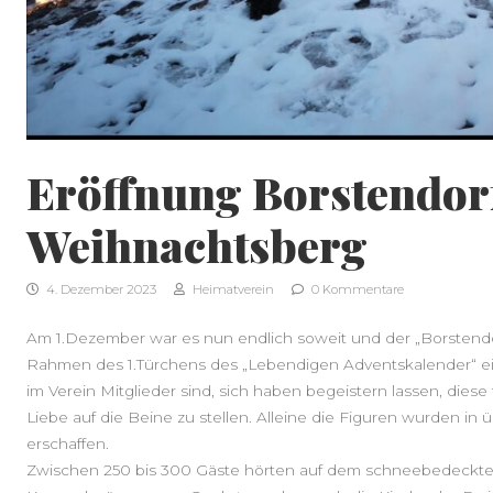
Eröffnung Borstendor
Weihnachtsberg
4. Dezember 2023
Heimatverein
0 Kommentare
Am 1.Dezember war es nun endlich soweit und der „Borstendo
Rahmen des 1.Türchens des „Lebendigen Adventskalender“ einge
im Verein Mitglieder sind, sich haben begeistern lassen, dies
Liebe auf die Beine zu stellen. Alleine die Figuren wurden i
erschaffen.
Zwischen 250 bis 300 Gäste hörten auf dem schneebedeck