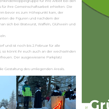
nkinderklöppelgruppe für ihre Arbeit bei den
 für ihre Gemeinschaftsarbeit erhielten. Die
ramm bevor es zum Höhepunkt kam, der
aunten die Figuren und nachdem der
an sich bei Bratwurst, Waffeln, Glühwein und
eln.
f und ist noch bis 2.Februar für alle
, so könnt ihr euch auch an der wechselnden
freuen. Der ausgewiesene Parkplatz
die Gestaltung des umliegenden Areals.
Gr