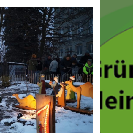
Anstehende Veranstaltungen
09:30
-
11:30
SEP.
20
Kräuterwanderung
10:00
-
17:30
OKT.
17
Kutschfahrt ins
Waldlabyrinth mit
Mittagessen
Kalender anzeigen
Suchen