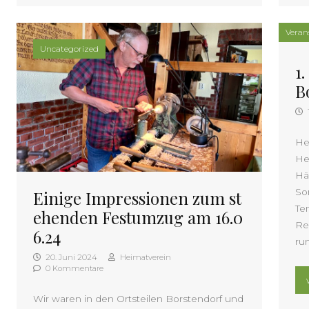
Veran
Uncategorized
1
B
He
He
Hä
So
Einige Impressionen zum st
Te
ehenden Festumzug am 16.0
Re
6.24
ru
20. Juni 2024
Heimatverein
0 Kommentare
Wir waren in den Ortsteilen Borstendorf und