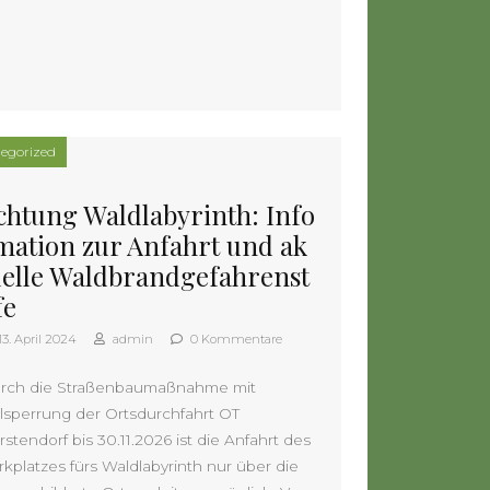
egorized
chtung Waldlabyrinth: Info
mation zur Anfahrt und ak
uelle Waldbrandgefahrenst
fe
13. April 2024
admin
0 Kommentare
rch die Straßenbaumaßnahme mit
llsperrung der Ortsdurchfahrt OT
stendorf bis 30.11.2026 ist die Anfahrt des
rkplatzes fürs Waldlabyrinth nur über die