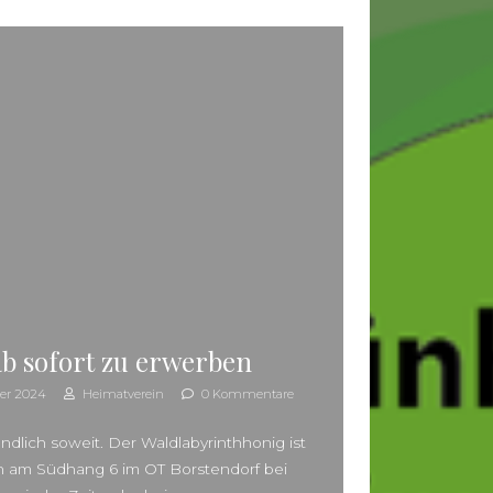
Anstehende Veranstaltungen
Es sind keine anstehenden
Hinweis
Veranstaltungen vorhanden.
Suchen
b sofort zu erwerben
er 2024
Heimatverein
0 Kommentare
 endlich soweit. Der Waldlabyrinthhonig ist
 am Südhang 6 im OT Borstendorf bei