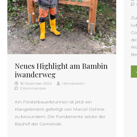
Zu
lu
Go
de
Ri
Be
Neues Highlight am Bambin
iwanderweg
18. November 2024
Heimatverein
0 Kommentare
Am Försterbauerbrunnen ist jetzt ein
Klangelement gefertigt von Marcel Oehme
zu bewundern. Die Fundamente setzte der
Bauhof der Gemeinde.