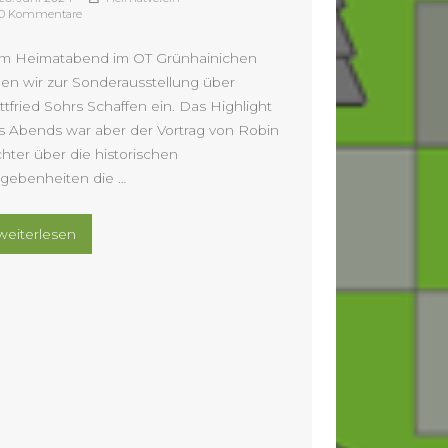
0 Kommentare
m Heimatabend im OT Grünhainichen
den wir zur Sonderausstellung über
ttfried Sohrs Schaffen ein. Das Highlight
s Abends war aber der Vortrag von Robin
chter über die historischen
gebenheiten die …
„Der Heimatabend am 13.06. 24“
weiterlesen