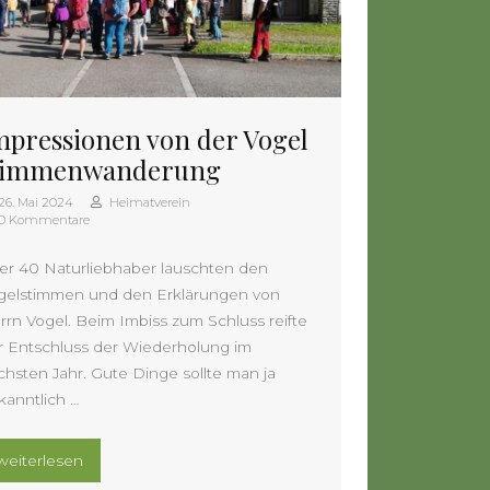
mpressionen von der Vogel
timmenwanderung
26. Mai 2024
Heimatverein
0 Kommentare
er 40 Naturliebhaber lauschten den
gelstimmen und den Erklärungen von
rrn Vogel. Beim Imbiss zum Schluss reifte
r Entschluss der Wiederholung im
chsten Jahr. Gute Dinge sollte man ja
kanntlich …
„Impressionen von der Vogelstimmenwanderung“
weiterlesen