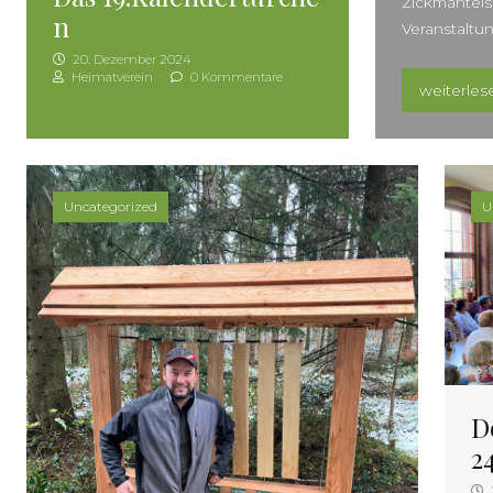
Zickmantels 
n
Veranstaltun
20. Dezember 2024
Heimatverein
0 Kommentare
„Honig ab
weiterles
Uncategorized
U
D
2