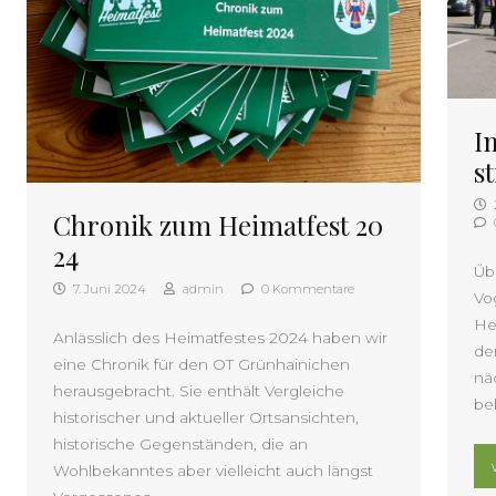
I
s
Chronik zum Heimatfest 20
24
Üb
7. Juni 2024
admin
0 Kommentare
Vo
He
Anlässlich des Heimatfestes 2024 haben wir
de
eine Chronik für den OT Grünhainichen
nä
herausgebracht. Sie enthält Vergleiche
be
historischer und aktueller Ortsansichten,
historische Gegenständen, die an
Wohlbekanntes aber vielleicht auch längst