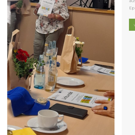
au
Ep