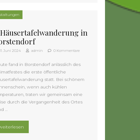
staltungen
. Häusertafelwanderung in
orstendorf
11. Juni 2024
admin
0 Kommentare
ute fand in Borstendorf anlässlich des
imatfestes die erste öffentliche
usertafelwanderung statt. Bei schönem
nnenschein, wenn auch kühlen
mperaturen, traten wir gemeinsam eine
ise durch die Vergangenheit des Ortes
nd …
„1. Häusertafelwanderung in Borstendorf“
weiterlesen