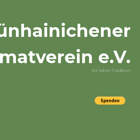
ünhainichener
matverein e.V.
Wir leben Tradition!